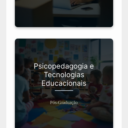
Psicopedagogia e
Clique aqui para mais
Tecnologias
informações sobre
Educacionais
Psicopedagogia e
Tecnologias Educacionais
Pós-Graduação